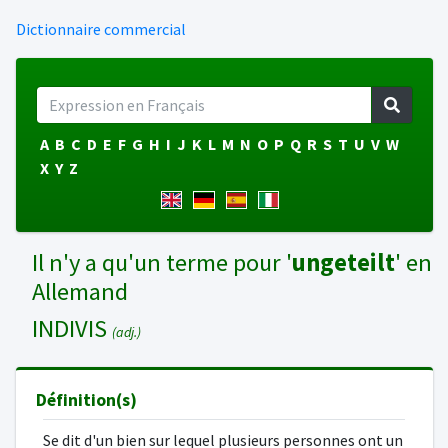
Dictionnaire commercial
A
B
C
D
E
F
G
H
I
J
K
L
M
N
O
P
Q
R
S
T
U
V
W
X
Y
Z
Il n'y a qu'un terme pour '
ungeteilt
' en
Allemand
INDIVIS
(adj.)
Définition(s)
Se dit d'un bien sur lequel plusieurs personnes ont un