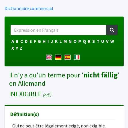
Dictionnaire commercial
A
B
C
D
E
F
G
H
I
J
K
L
M
N
O
P
Q
R
S
T
U
V
W
X
Y
Z
Il n'y a qu'un terme pour '
nicht fällig
'
en Allemand
INEXIGIBLE
(adj.)
Définition(s)
Qui ne peut être légalement exigé, non exigible.