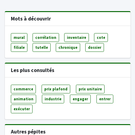
Mots à découvrir
mural
corrélation
inventaire
cote
filiale
tutelle
chronique
dossier
Les plus consultés
commerce
prix plafond
prix unitaire
animation
industrie
engager
entrer
exécuter
Autres pépites