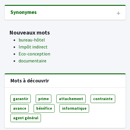
Synonymes
Nouveaux mots
bureau-hôtel
Impôt indirect
Eco-conception
documentaire
Mots à découvrir
garantir
prime
attachement
contrainte
avance
bénéfice
informatique
agent général