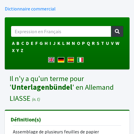
Dictionnaire commercial
A
B
C
D
E
F
G
H
I
J
K
L
M
N
O
P
Q
R
S
T
U
V
W
X
Y
Z
Il n'y a qu'un terme pour
'
Unterlagenbündel
' en Allemand
LIASSE
(n. f.)
Définition(s)
Assemblage de plusieurs feuilles de papier