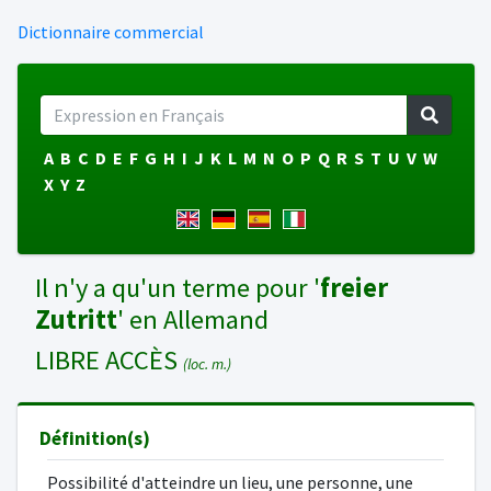
Dictionnaire commercial
A
B
C
D
E
F
G
H
I
J
K
L
M
N
O
P
Q
R
S
T
U
V
W
X
Y
Z
Il n'y a qu'un terme pour '
freier
Zutritt
' en Allemand
LIBRE ACCÈS
(loc. m.)
Définition(s)
Possibilité d'atteindre un lieu, une personne, une