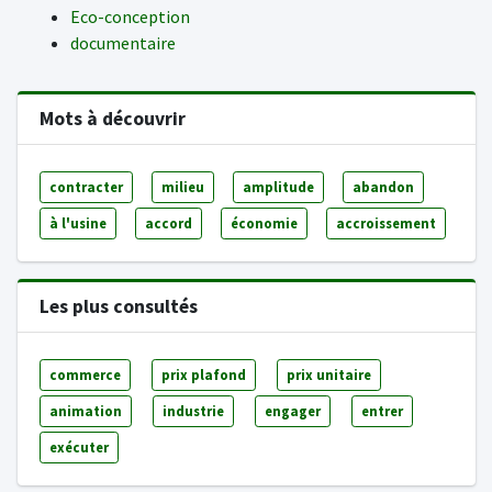
Eco-conception
documentaire
Mots à découvrir
contracter
milieu
amplitude
abandon
à l'usine
accord
économie
accroissement
Les plus consultés
commerce
prix plafond
prix unitaire
animation
industrie
engager
entrer
exécuter