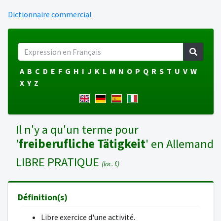
Dictionnaire commercial
A
B
C
D
E
F
G
H
I
J
K
L
M
N
O
P
Q
R
S
T
U
V
W
X
Y
Z
Il n'y a qu'un terme pour
'
freiberufliche Tätigkeit
' en Allemand
LIBRE PRATIQUE
(loc. f.)
Définition(s)
Libre exercice d'une activité.