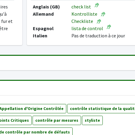
ires
Anglais (GB)
check list
qu'à
Allemand
Kontrolliste
 fur et
Checkliste
être
Espagnol
lista de control
Italien
Pas de traduction à ce jour
 Appellation d'Origine Contrôlée
contrôle statistique de la qualit
oints Critiques
contrôle par mesures
styliste
e contrôle par nombre de défauts