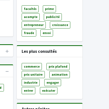
facultés
prime
acompte
publicité
entrepreneur
croissance
fraude
envoi
Les plus consultés
commerce
prix plafond
prix unitaire
animation
industrie
engager
é
entrer
exécuter