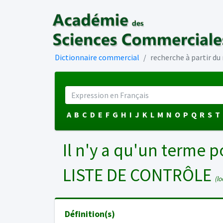
Dictionnaire commercial
recherche à partir d
A
B
C
D
E
F
G
H
I
J
K
L
M
N
O
P
Q
R
S
T
Il n'y a qu'un terme p
LISTE DE CONTRÔLE
(loc
Définition(s)