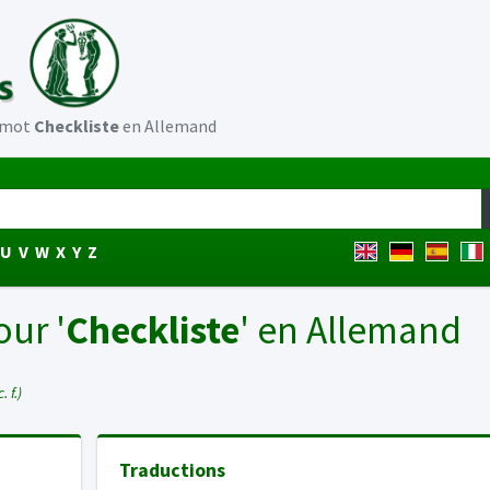
u mot
Checkliste
en Allemand
U
V
W
X
Y
Z
our '
Checkliste
' en Allemand
. f.)
Traductions