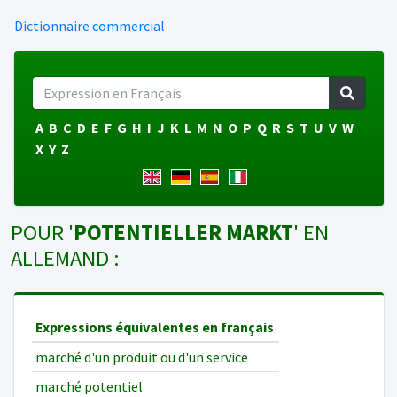
Dictionnaire commercial
A
B
C
D
E
F
G
H
I
J
K
L
M
N
O
P
Q
R
S
T
U
V
W
X
Y
Z
POUR '
POTENTIELLER MARKT
' EN
ALLEMAND :
Expressions équivalentes en français
marché d'un produit ou d'un service
marché potentiel