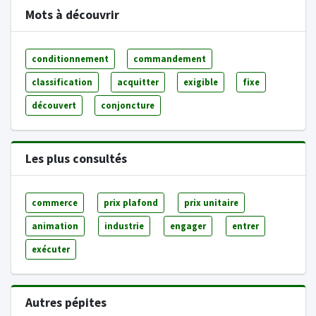
Mots à découvrir
conditionnement
commandement
classification
acquitter
exigible
fixe
découvert
conjoncture
Les plus consultés
commerce
prix plafond
prix unitaire
animation
industrie
engager
entrer
exécuter
Autres pépites