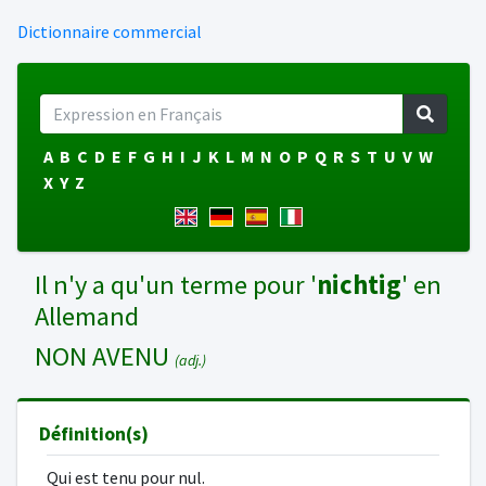
Dictionnaire commercial
A
B
C
D
E
F
G
H
I
J
K
L
M
N
O
P
Q
R
S
T
U
V
W
X
Y
Z
Il n'y a qu'un terme pour '
nichtig
' en
Allemand
NON AVENU
(adj.)
Définition(s)
Qui est tenu pour nul.