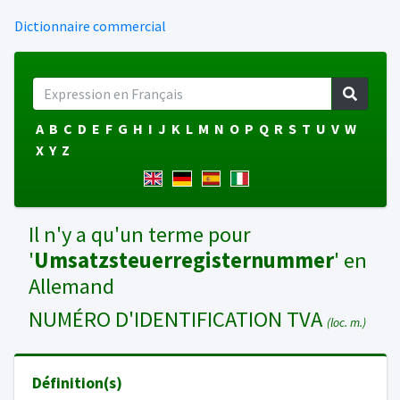
Dictionnaire commercial
A
B
C
D
E
F
G
H
I
J
K
L
M
N
O
P
Q
R
S
T
U
V
W
X
Y
Z
Il n'y a qu'un terme pour
'
Umsatzsteuerregisternummer
' en
Allemand
NUMÉRO D'IDENTIFICATION TVA
(loc. m.)
Définition(s)