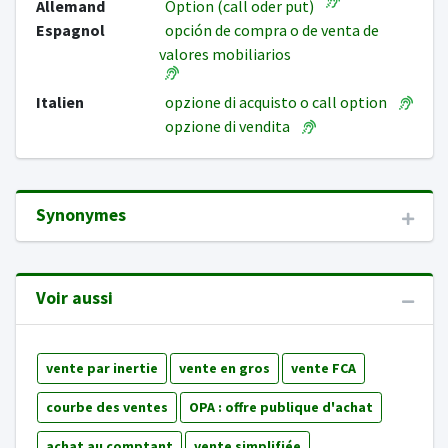
Allemand
Option (call oder put)
Espagnol
opción de compra o de venta de
valores mobiliarios
Italien
opzione di acquisto o call option
opzione di vendita
Synonymes
Voir aussi
vente par inertie
vente en gros
vente FCA
courbe des ventes
OPA : offre publique d'achat
achat au comptant
vente simplifiée