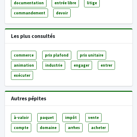
documentation
entrée libre
litige
commandement
devoir
Les plus consultés
commerce
prix plafond
prix unitaire
animation
industrie
engager
entrer
exécuter
Autres pépites
à-valoir
paquet
impôt
vente
compte
domaine
arrhes
acheter