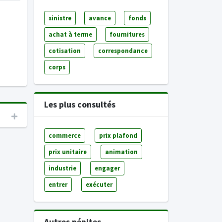
sinistre
avance
fonds
achat à terme
fournitures
cotisation
correspondance
corps
Les plus consultés
commerce
prix plafond
prix unitaire
animation
industrie
engager
entrer
exécuter