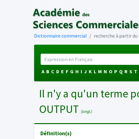
Dictionnaire commercial
recherche à partir d
A
B
C
D
E
F
G
H
I
J
K
L
M
N
O
P
Q
R
S
T
Il n'y a qu'un terme p
OUTPUT
(angl.)
Définition(s)