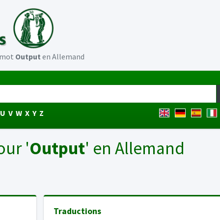
u mot
Output
en Allemand
U
V
W
X
Y
Z
our '
Output
' en Allemand
Traductions