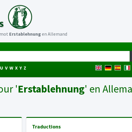
u mot
Erstablehnung
en Allemand
U
V
W
X
Y
Z
our '
Erstablehnung
' en Allem
Traductions