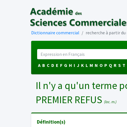
Dictionnaire commercial
recherche à partir d
A
B
C
D
E
F
G
H
I
J
K
L
M
N
O
P
Q
R
S
T
Il n'y a qu'un terme p
PREMIER REFUS
(loc. m.)
Définition(s)