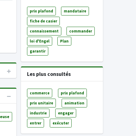
prix plafond
mandataire
fiche de casier
connaissement
commander
loi d'Engel
Plan
garantir
Les plus consultés
commerce
prix plafond
prix unitaire
animation
industrie
engager
teuse
entrer
exécuter