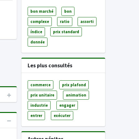
bon marché
bon
complexe
ratio
assorti
índice
prix standard
donnée
Les plus consultés
commerce
prix plafond
prix unitaire
animation
industrie
engager
entrer
exécuter