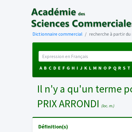
Dictionnaire commercial
recherche à partir d
A
B
C
D
E
F
G
H
I
J
K
L
M
N
O
P
Q
R
S
T
Il n'y a qu'un terme p
PRIX ARRONDI
(loc. m.)
Définition(s)