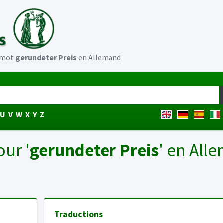
u mot
gerundeter Preis
en Allemand
U
V
W
X
Y
Z
our '
gerundeter Preis
' en All
Traductions