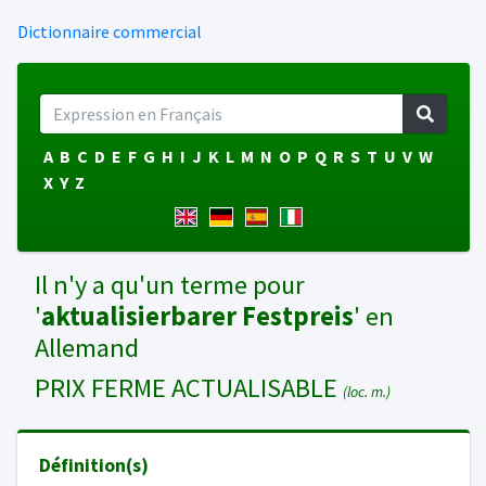
Dictionnaire commercial
A
B
C
D
E
F
G
H
I
J
K
L
M
N
O
P
Q
R
S
T
U
V
W
X
Y
Z
Il n'y a qu'un terme pour
'
aktualisierbarer Festpreis
' en
Allemand
PRIX FERME ACTUALISABLE
(loc. m.)
Définition(s)