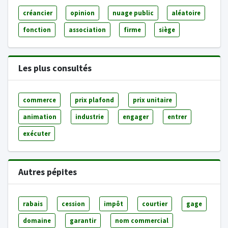
créancier
opinion
nuage public
aléatoire
fonction
association
firme
siège
Les plus consultés
commerce
prix plafond
prix unitaire
animation
industrie
engager
entrer
exécuter
Autres pépites
rabais
cession
impôt
courtier
gage
domaine
garantir
nom commercial