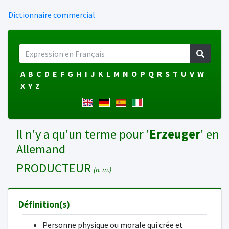
Dictionnaire commercial
A
B
C
D
E
F
G
H
I
J
K
L
M
N
O
P
Q
R
S
T
U
V
W
X
Y
Z
Il n'y a qu'un terme pour '
Erzeuger
' en
Allemand
PRODUCTEUR
(n. m.)
Définition(s)
Personne physique ou morale qui crée et