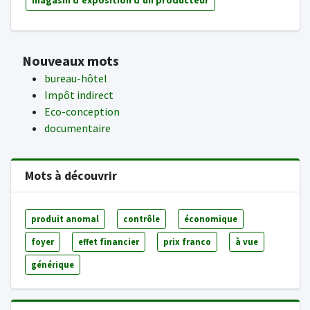
magasin d'exposition d'un producteur
Nouveaux mots
bureau-hôtel
Impôt indirect
Eco-conception
documentaire
Mots à découvrir
produit anomal
contrôle
économique
foyer
effet financier
prix franco
à vue
générique