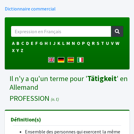
Dictionnaire commercial
A
B
C
D
E
F
G
H
I
J
K
L
M
N
O
P
Q
R
S
T
U
V
W
X
Y
Z
Il n'y a qu'un terme pour '
Tätigkeit
' en
Allemand
PROFESSION
(n. f.)
Définition(s)
Ensemble des personnes qui exercent la même