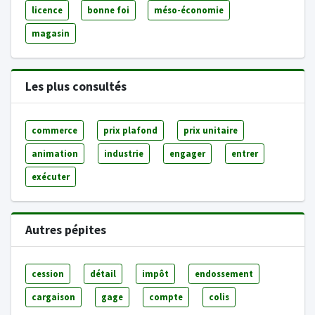
licence
bonne foi
méso-économie
magasin
Les plus consultés
commerce
prix plafond
prix unitaire
animation
industrie
engager
entrer
exécuter
Autres pépites
cession
détail
impôt
endossement
cargaison
gage
compte
colis