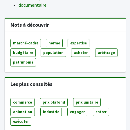
documentaire
Mots à découvrir
marché-cadre
norme
expertise
budgétaire
population
acheter
arbitrage
patrimoine
Les plus consultés
commerce
prix plafond
prix unitaire
animation
industrie
engager
entrer
exécuter