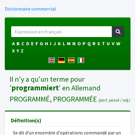
Dictionnaire commercial
A
B
C
D
E
F
G
H
I
J
K
L
M
N
O
P
Q
R
S
T
U
V
W
X
Y
Z
Il n'y a qu'un terme pour
'
programmiert
' en Allemand
PROGRAMMÉ, PROGRAMMÉE
(part. passé / adj.)
Définition(s)
Se dit d'un ensemble d'opérations commandé par un