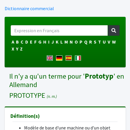
Dictionnaire commercial
A
B
C
D
E
F
G
H
I
J
K
L
M
N
O
P
Q
R
S
T
U
V
W
X
Y
Z
Il n'y a qu'un terme pour '
Prototyp
' en
Allemand
PROTOTYPE
(n. m.)
Définition(s)
Modèle de base d'une machine ou d'un objet