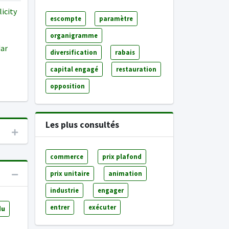
licity
escompte
paramètre
organigramme
dar
diversification
rabais
capital engagé
restauration
opposition
Les plus consultés
commerce
prix plafond
prix unitaire
animation
industrie
engager
entrer
exécuter
du