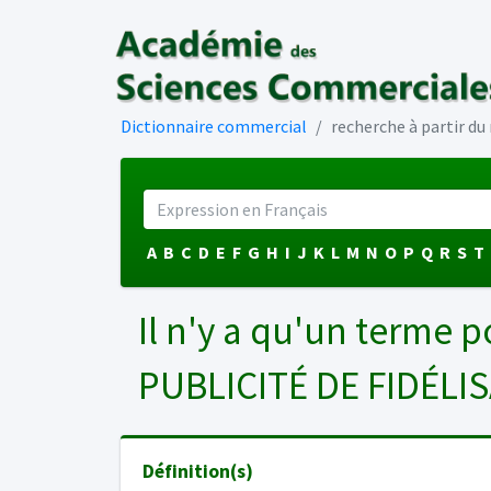
Dictionnaire commercial
recherche à partir d
A
B
C
D
E
F
G
H
I
J
K
L
M
N
O
P
Q
R
S
T
Il n'y a qu'un terme p
PUBLICITÉ DE FIDÉLI
Définition(s)