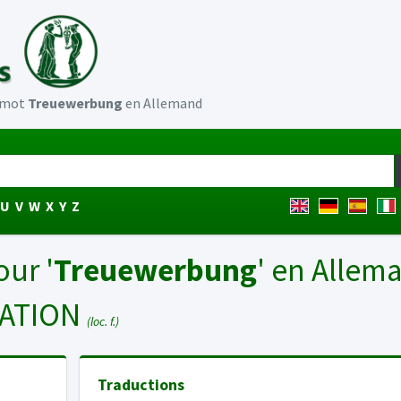
u mot
Treuewerbung
en Allemand
U
V
W
X
Y
Z
our '
Treuewerbung
' en Allem
SATION
(loc. f.)
Traductions