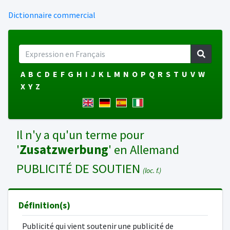
Dictionnaire commercial
A
B
C
D
E
F
G
H
I
J
K
L
M
N
O
P
Q
R
S
T
U
V
W
X
Y
Z
Il n'y a qu'un terme pour
'
Zusatzwerbung
' en Allemand
PUBLICITÉ DE SOUTIEN
(loc. f.)
Définition(s)
Publicité qui vient soutenir une publicité de