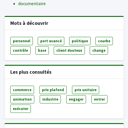
documentaire
Mots à découvrir
personnel
port avancé
politique
courbe
contrôle
base
client douteux
change
Les plus consultés
commerce
prix plafond
prix unitaire
animation
industrie
engager
entrer
exécuter