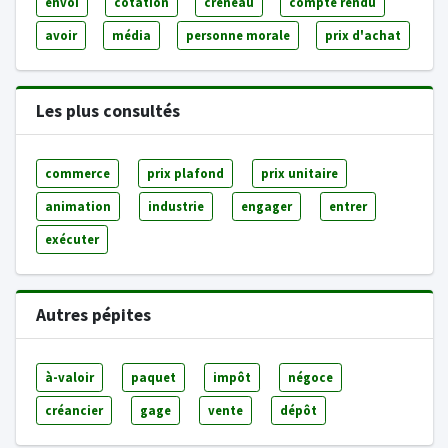
envoi
cotation
créneau
compte rendu
avoir
média
personne morale
prix d'achat
Les plus consultés
commerce
prix plafond
prix unitaire
animation
industrie
engager
entrer
exécuter
Autres pépites
à-valoir
paquet
impôt
négoce
créancier
gage
vente
dépôt