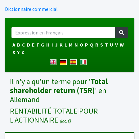
Dictionnaire commercial
A
B
C
D
E
F
G
H
I
J
K
L
M
N
O
P
Q
R
S
T
U
V
W
X
Y
Z
Il n'y a qu'un terme pour '
Total
shareholder return (TSR)
' en
Allemand
RENTABILITÉ TOTALE POUR
L'ACTIONNAIRE
(loc. f.)