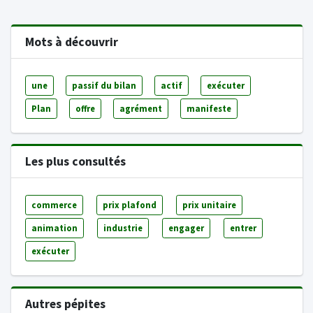
Mots à découvrir
une
passif du bilan
actif
exécuter
Plan
offre
agrément
manifeste
Les plus consultés
commerce
prix plafond
prix unitaire
animation
industrie
engager
entrer
exécuter
Autres pépites