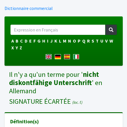
Dictionnaire commercial
A
B
C
D
E
F
G
H
I
J
K
L
M
N
O
P
Q
R
S
T
U
V
W
X
Y
Z
Il n'y a qu'un terme pour '
nicht
diskontfähige Unterschrift
' en
Allemand
SIGNATURE ÉCARTÉE
(loc. f.)
Définition(s)