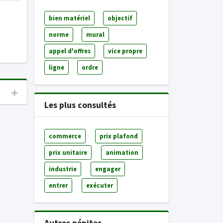
bien matériel
objectif
norme
mural
appel d'offres
vice propre
ligne
ordre
Les plus consultés
commerce
prix plafond
prix unitaire
animation
industrie
engager
entrer
exécuter