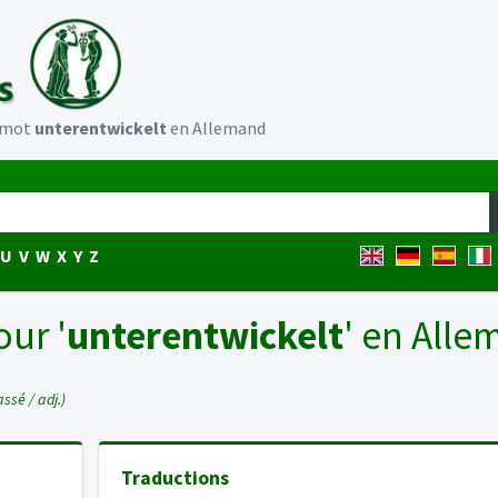
u mot
unterentwickelt
en Allemand
U
V
W
X
Y
Z
our '
unterentwickelt
' en All
assé / adj.)
Traductions