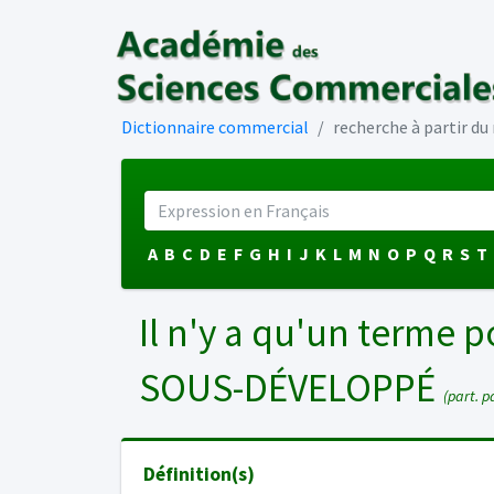
Dictionnaire commercial
recherche à partir d
A
B
C
D
E
F
G
H
I
J
K
L
M
N
O
P
Q
R
S
T
Il n'y a qu'un terme p
SOUS-DÉVELOPPÉ
(part. p
Définition(s)