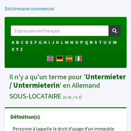
Dictionnaire commercial
A
B
C
D
E
F
G
H
I
J
K
L
M
N
O
P
Q
R
S
T
U
V
W
X
Y
Z
Il n'y a qu'un terme pour '
Untermieter
/ Untermieterin
' en Allemand
SOUS-LOCATAIRE
(n. m. / n. f.)
Définition(s)
Personne à laquelle le droit d'usage d'un immeuble