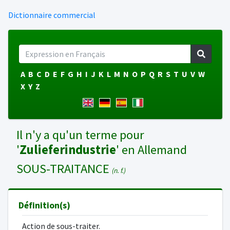
Dictionnaire commercial
A
B
C
D
E
F
G
H
I
J
K
L
M
N
O
P
Q
R
S
T
U
V
W
X
Y
Z
Il n'y a qu'un terme pour
'
Zulieferindustrie
' en Allemand
SOUS-TRAITANCE
(n. f.)
Définition(s)
Action de sous-traiter.