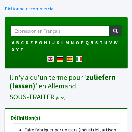
Dictionnaire commercial
A
B
C
D
E
F
G
H
I
J
K
L
M
N
O
P
Q
R
S
T
U
V
W
X
Y
Z
Il n'y a qu'un terme pour '
zuliefern
(lassen)
' en Allemand
SOUS-TRAITER
(v. tr.)
Définition(s)
Faire fabriquer par un tiers (industriel, artisan