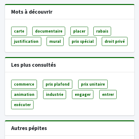
Mots à découvrir
carte
documentaire
placer
rabais
justification
mural
prix spécial
droit privé
Les plus consultés
commerce
prix plafond
prix unitaire
animation
industrie
engager
entrer
exécuter
Autres pépites