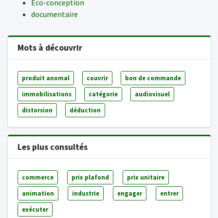
Eco-conception
documentaire
Mots à découvrir
produit anomal
couvrir
bon de commande
immobilisations
catégorie
audiovisuel
distorsion
déduction
Les plus consultés
commerce
prix plafond
prix unitaire
animation
industrie
engager
entrer
exécuter