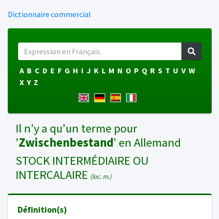
Dictionnaire commercial
A
B
C
D
E
F
G
H
I
J
K
L
M
N
O
P
Q
R
S
T
U
V
W
X
Y
Z
Il n'y a qu'un terme pour
'
Zwischenbestand
' en Allemand
STOCK INTERMÉDIAIRE OU
INTERCALAIRE
(loc. m.)
Définition(s)