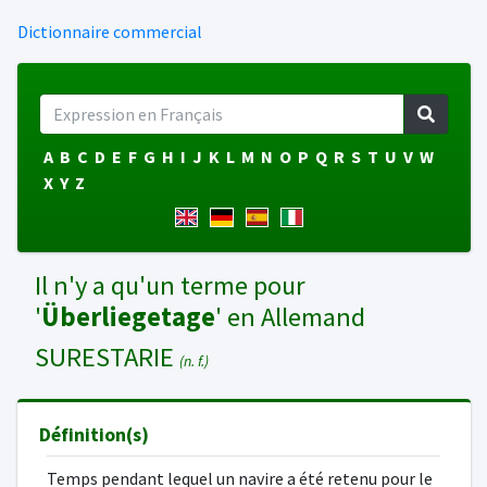
Dictionnaire commercial
A
B
C
D
E
F
G
H
I
J
K
L
M
N
O
P
Q
R
S
T
U
V
W
X
Y
Z
Il n'y a qu'un terme pour
'
Überliegetage
' en Allemand
SURESTARIE
(n. f.)
Définition(s)
Temps pendant lequel un navire a été retenu pour le