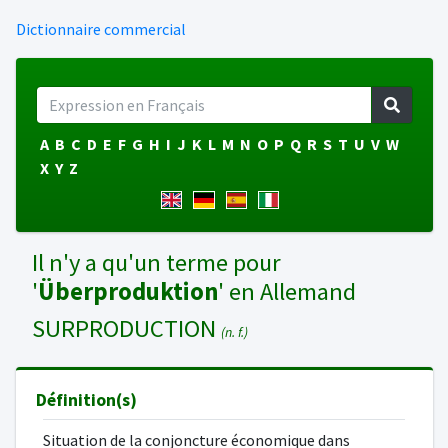
Dictionnaire commercial
A
B
C
D
E
F
G
H
I
J
K
L
M
N
O
P
Q
R
S
T
U
V
W
X
Y
Z
Il n'y a qu'un terme pour
'
Überproduktion
' en Allemand
SURPRODUCTION
(n. f.)
Définition(s)
Situation de la conjoncture économique dans