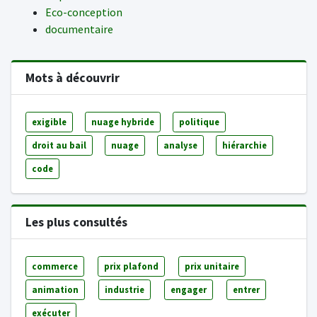
Eco-conception
documentaire
Mots à découvrir
exigible
nuage hybride
politique
droit au bail
nuage
analyse
hiérarchie
code
Les plus consultés
commerce
prix plafond
prix unitaire
animation
industrie
engager
entrer
exécuter