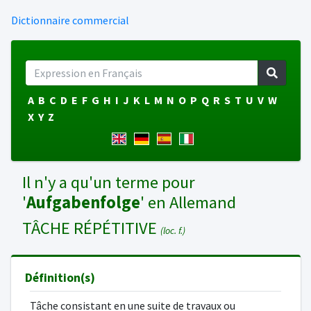
Dictionnaire commercial
A
B
C
D
E
F
G
H
I
J
K
L
M
N
O
P
Q
R
S
T
U
V
W
X
Y
Z
Il n'y a qu'un terme pour
'
Aufgabenfolge
' en Allemand
TÂCHE RÉPÉTITIVE
(loc. f.)
Définition(s)
Tâche consistant en une suite de travaux ou