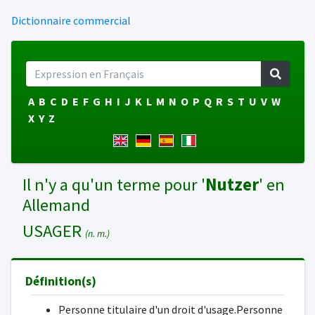
Dictionnaire commercial
A
B
C
D
E
F
G
H
I
J
K
L
M
N
O
P
Q
R
S
T
U
V
W
X
Y
Z
Il n'y a qu'un terme pour '
Nutzer
' en
Allemand
USAGER
(n. m.)
Définition(s)
Personne titulaire d'un droit d'usage.Personne