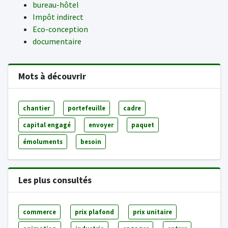
bureau-hôtel
Impôt indirect
Eco-conception
documentaire
Mots à découvrir
chantier
portefeuille
cadre
capital engagé
envoyer
paquet
émoluments
besoin
Les plus consultés
commerce
prix plafond
prix unitaire