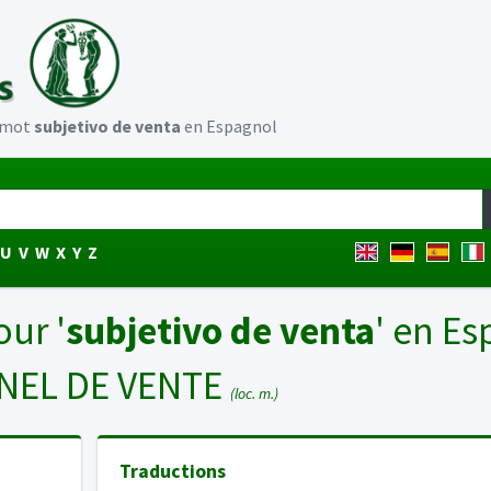
u mot
subjetivo de venta
en Espagnol
U
V
W
X
Y
Z
our '
subjetivo de venta
' en E
NEL DE VENTE
(loc. m.)
Traductions