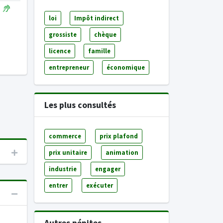
loi
Impôt indirect
grossiste
chèque
licence
famille
entrepreneur
économique
Les plus consultés
commerce
prix plafond
prix unitaire
animation
industrie
engager
entrer
exécuter