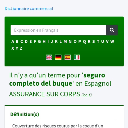
Dictionnaire commercial
A
B
C
D
E
F
G
H
I
J
K
L
M
N
O
P
Q
R
S
T
U
V
W
X
Y
Z
Il n'y a qu'un terme pour '
seguro
completo del buque
' en Espagnol
ASSURANCE SUR CORPS
(loc. f.)
Définition(s)
Couverture des risques courus par la coque d'un