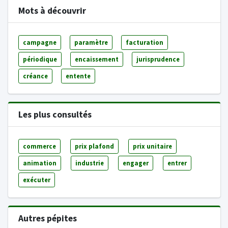
Mots à découvrir
campagne
paramètre
facturation
périodique
encaissement
jurisprudence
créance
entente
Les plus consultés
commerce
prix plafond
prix unitaire
animation
industrie
engager
entrer
exécuter
Autres pépites