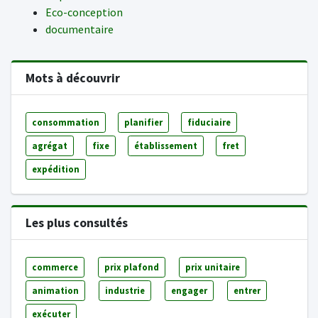
Eco-conception
documentaire
Mots à découvrir
consommation
planifier
fiduciaire
agrégat
fixe
établissement
fret
expédition
Les plus consultés
commerce
prix plafond
prix unitaire
animation
industrie
engager
entrer
exécuter