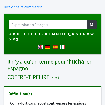
Dictionnaire commercial
A
B
C
D
E
F
G
H
I
J
K
L
M
N
O
P
Q
R
S
T
U
V
W
X
Y
Z
Il n'y a qu'un terme pour '
hucha
' en
Espagnol
COFFRE-TIRELIRE
(n. m.)
Définition(s)
Coffre-fort dans lequel sont versées les espèces