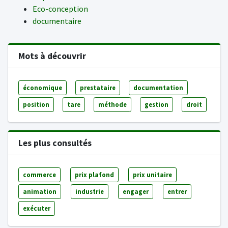
Eco-conception
documentaire
Mots à découvrir
économique
prestataire
documentation
position
tare
méthode
gestion
droit
Les plus consultés
commerce
prix plafond
prix unitaire
animation
industrie
engager
entrer
exécuter