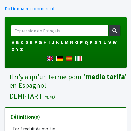
Dictionnaire commercial
A
B
C
D
E
F
G
H
I
J
K
L
M
N
O
P
Q
R
S
T
U
V
W
X
Y
Z
Il n'y a qu'un terme pour '
media tarifa
'
en Espagnol
DEMI-TARIF
(n. m.)
Définition(s)
Tarif réduit de moitié.