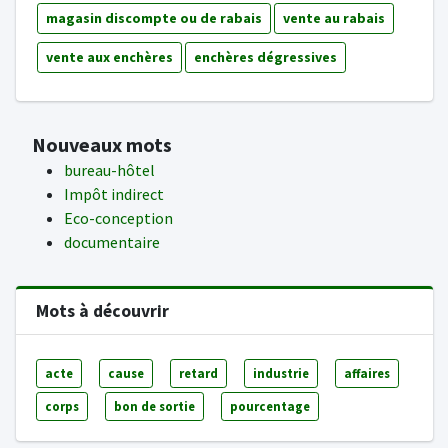
magasin discompte ou de rabais
vente au rabais
vente aux enchères
enchères dégressives
Nouveaux mots
bureau-hôtel
Impôt indirect
Eco-conception
documentaire
Mots à découvrir
acte
cause
retard
industrie
affaires
corps
bon de sortie
pourcentage