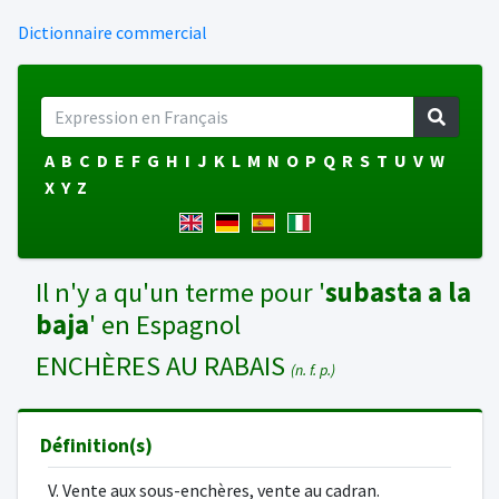
Dictionnaire commercial
A
B
C
D
E
F
G
H
I
J
K
L
M
N
O
P
Q
R
S
T
U
V
W
X
Y
Z
Il n'y a qu'un terme pour '
subasta a la
baja
' en Espagnol
ENCHÈRES AU RABAIS
(n. f. p.)
Définition(s)
V. Vente aux sous-enchères, vente au cadran.