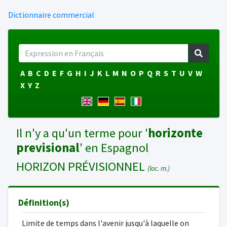
Dictionnaire commercial
A
B
C
D
E
F
G
H
I
J
K
L
M
N
O
P
Q
R
S
T
U
V
W
X
Y
Z
Il n'y a qu'un terme pour '
horizonte
previsional
' en Espagnol
HORIZON PRÉVISIONNEL
(loc. m.)
Définition(s)
Limite de temps dans l'avenir jusqu'à laquelle on