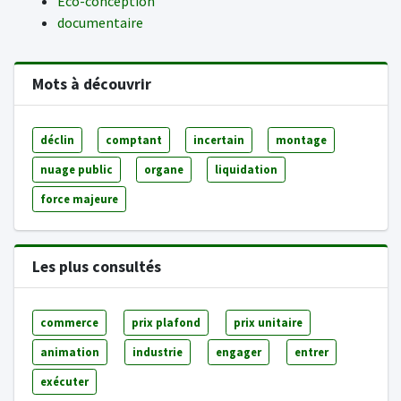
Eco-conception
documentaire
Mots à découvrir
déclin
comptant
incertain
montage
nuage public
organe
liquidation
force majeure
Les plus consultés
commerce
prix plafond
prix unitaire
animation
industrie
engager
entrer
exécuter