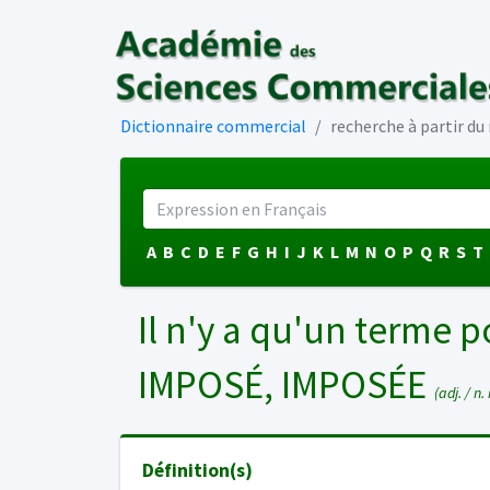
Dictionnaire commercial
recherche à partir d
A
B
C
D
E
F
G
H
I
J
K
L
M
N
O
P
Q
R
S
T
Il n'y a qu'un terme p
IMPOSÉ, IMPOSÉE
(adj. / n. 
Définition(s)