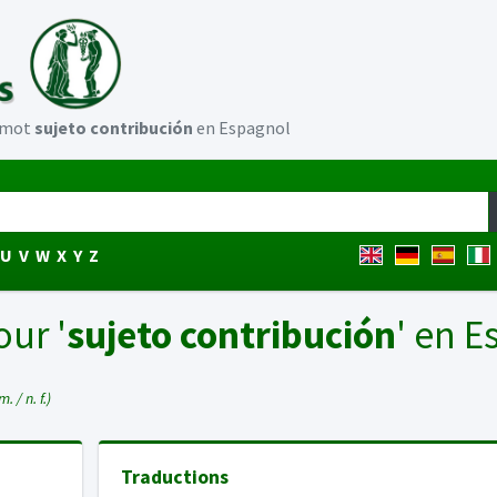
u mot
sujeto contribución
en Espagnol
U
V
W
X
Y
Z
our '
sujeto contribución
' en 
m. / n. f.)
Traductions