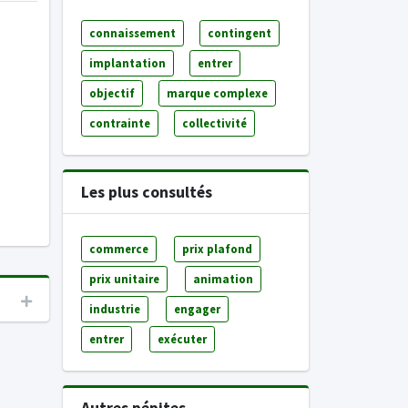
connaissement
contingent
implantation
entrer
objectif
marque complexe
contrainte
collectivité
Les plus consultés
commerce
prix plafond
prix unitaire
animation
industrie
engager
entrer
exécuter