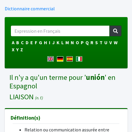
Dictionnaire commercial
A
B
C
D
E
F
G
H
I
J
K
L
M
N
O
P
Q
R
S
T
U
V
W
X
Y
Z
Il n'y a qu'un terme pour '
unión
' en
Espagnol
LIAISON
(n. f.)
Définition(s)
Relation ou communication assurée entre