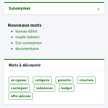
Synonymes
Nouveaux mots
bureau-hôtel
Impôt indirect
Eco-conception
documentaire
Mots à découvrir
en vigueur
catégorie
garantie
structure
contingent
indemniser
budget
offre spéciale