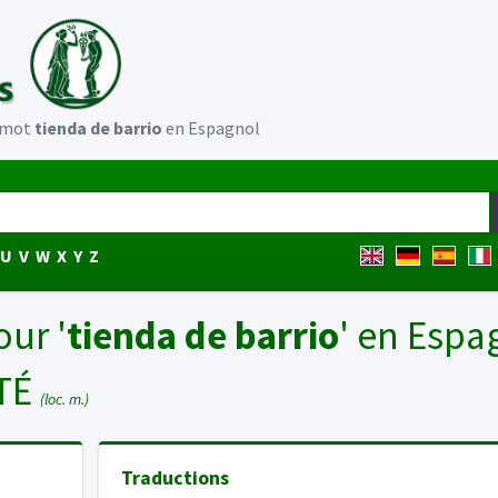
u mot
tienda de barrio
en Espagnol
U
V
W
X
Y
Z
our '
tienda de barrio
' en Espa
TÉ
(loc. m.)
Traductions