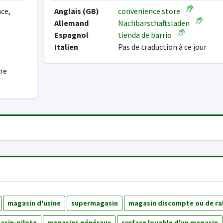
ace,
Anglais (GB)
convenience store
Allemand
Nachbarschaftsladen
Espagnol
tienda de barrio
Italien
Pas de traduction à ce jour
ure
magasin d'usine
supermagasin
magasin discompte ou de ra
asin-pilote
magasins généraux
surface louable d'un magasin