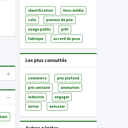
identification
Hors-média
colis
preneur de prix
nuage public
prêt
fabrique
accord de pose
Les plus consultés
commerce
prix plafond
prix unitaire
animation
industrie
engager
entrer
exécuter
bais