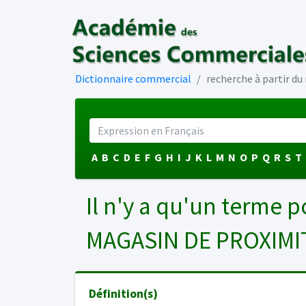
Dictionnaire commercial
recherche à partir d
A
B
C
D
E
F
G
H
I
J
K
L
M
N
O
P
Q
R
S
T
Il n'y a qu'un terme p
MAGASIN DE PROXIMI
Définition(s)