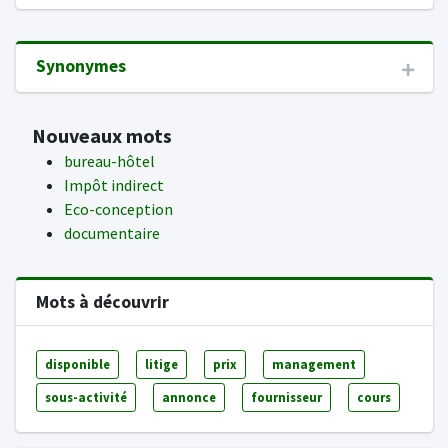
Synonymes
Nouveaux mots
bureau-hôtel
Impôt indirect
Eco-conception
documentaire
Mots à découvrir
disponible
litige
prix
management
sous-activité
annonce
fournisseur
cours