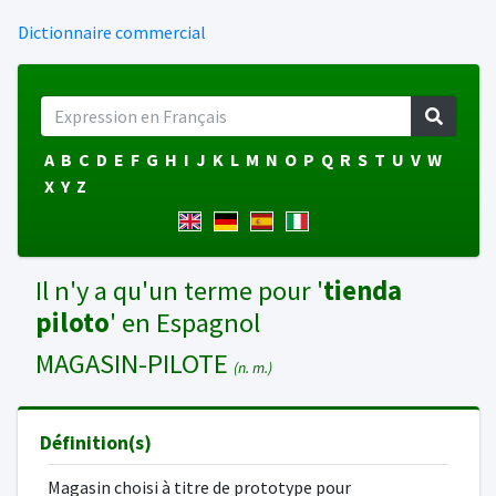
Dictionnaire commercial
A
B
C
D
E
F
G
H
I
J
K
L
M
N
O
P
Q
R
S
T
U
V
W
X
Y
Z
Il n'y a qu'un terme pour '
tienda
piloto
' en Espagnol
MAGASIN-PILOTE
(n. m.)
Définition(s)
Magasin choisi à titre de prototype pour