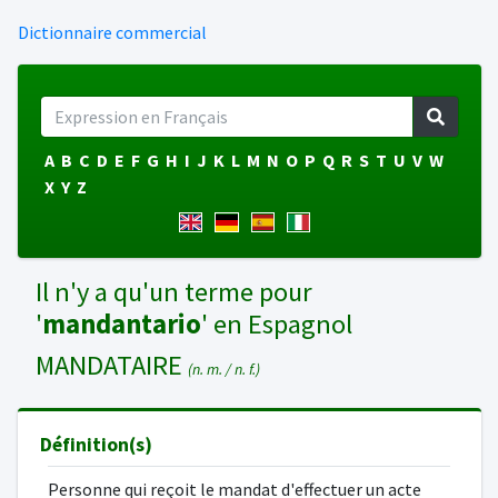
Dictionnaire commercial
A
B
C
D
E
F
G
H
I
J
K
L
M
N
O
P
Q
R
S
T
U
V
W
X
Y
Z
Il n'y a qu'un terme pour
'
mandantario
' en Espagnol
MANDATAIRE
(n. m. / n. f.)
Définition(s)
Personne qui reçoit le mandat d'effectuer un acte