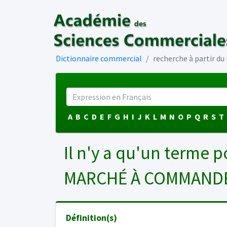
Dictionnaire commercial
recherche à partir d
A
B
C
D
E
F
G
H
I
J
K
L
M
N
O
P
Q
R
S
T
Il n'y a qu'un terme p
MARCHÉ À COMMAND
Définition(s)