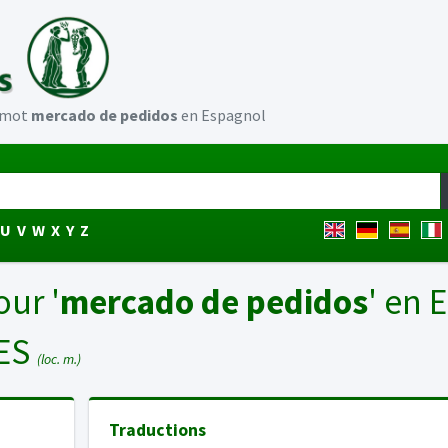
u mot
mercado de pedidos
en Espagnol
U
V
W
X
Y
Z
our '
mercado de pedidos
' en 
ES
(loc. m.)
Traductions