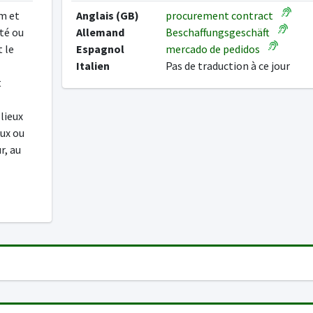
m et
Anglais (GB)
procurement contract
té ou
Allemand
Beschaffungsgeschäft
t le
Espagnol
mercado de pedidos
Italien
Pas de traduction à ce jour
t
lieux
aux ou
r, au