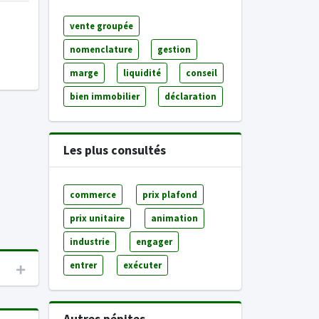
vente groupée
nomenclature
gestion
marge
liquidité
conseil
bien immobilier
déclaration
Les plus consultés
commerce
prix plafond
prix unitaire
animation
industrie
engager
entrer
exécuter