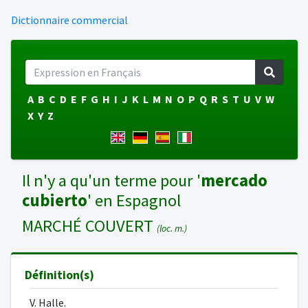
Dictionnaire commercial
A
B
C
D
E
F
G
H
I
J
K
L
M
N
O
P
Q
R
S
T
U
V
W
X
Y
Z
Il n'y a qu'un terme pour '
mercado
cubierto
' en Espagnol
MARCHÉ COUVERT
(loc. m.)
Définition(s)
V. Halle.