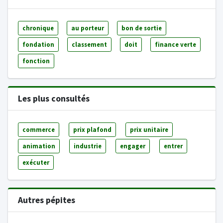
chronique
au porteur
bon de sortie
fondation
classement
doit
finance verte
fonction
Les plus consultés
commerce
prix plafond
prix unitaire
animation
industrie
engager
entrer
exécuter
Autres pépites