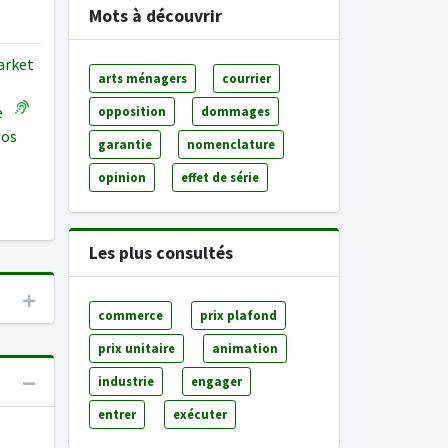
Mots à découvrir
market
arts ménagers
courrier
re
opposition
dommages
tos
garantie
nomenclature
opinion
effet de série
Les plus consultés
commerce
prix plafond
prix unitaire
animation
industrie
engager
entrer
exécuter