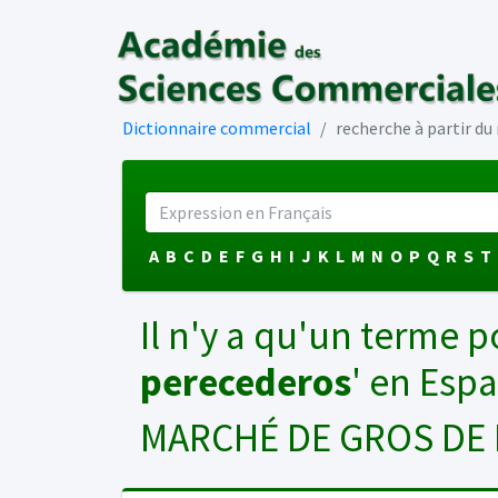
Dictionnaire commercial
recherche à partir d
A
B
C
D
E
F
G
H
I
J
K
L
M
N
O
P
Q
R
S
T
Il n'y a qu'un terme p
perecederos
' en Esp
MARCHÉ DE GROS DE