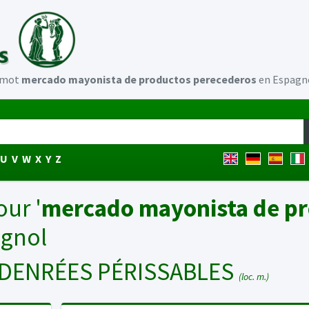
u mot
mercado mayonista de productos perecederos
en Espagn
U
V
W
X
Y
Z
our '
mercado mayonista de p
agnol
 DENRÉES PÉRISSABLES
(loc. m.)