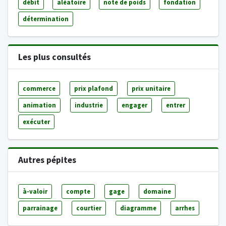
débit
aléatoire
note de poids
fondation
détermination
Les plus consultés
commerce
prix plafond
prix unitaire
animation
industrie
engager
entrer
exécuter
Autres pépites
à-valoir
compte
gage
domaine
parrainage
courtier
diagramme
arrhes