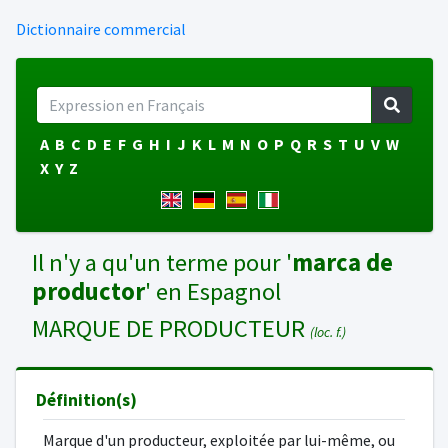
Dictionnaire commercial
A
B
C
D
E
F
G
H
I
J
K
L
M
N
O
P
Q
R
S
T
U
V
W
X
Y
Z
Il n'y a qu'un terme pour '
marca de
productor
' en Espagnol
MARQUE DE PRODUCTEUR
(loc. f.)
Définition(s)
Marque d'un producteur, exploitée par lui-même, ou