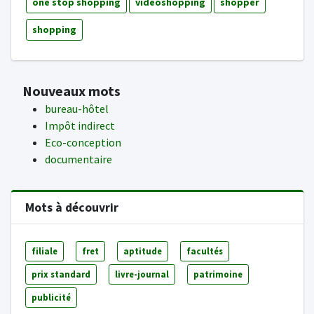
one stop shopping
videoshopping
shopper
shopping
Nouveaux mots
bureau-hôtel
Impôt indirect
Eco-conception
documentaire
Mots à découvrir
filiale
fret
aptitude
facultés
prix standard
livre-journal
patrimoine
publicité