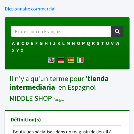
Dictionnaire commercial
A
B
C
D
E
F
G
H
I
J
K
L
M
N
O
P
Q
R
S
T
U
V
W
X
Y
Z
Il n'y a qu'un terme pour '
tienda
intermediaria
' en Espagnol
MIDDLE SHOP
(angl.)
Définition(s)
Boutique spécialisée dans un magasin de détail à