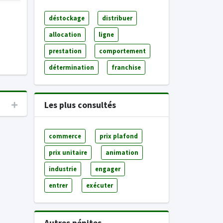
déstockage
distribuer
allocation
ligne
prestation
comportement
détermination
franchise
Les plus consultés
commerce
prix plafond
prix unitaire
animation
industrie
engager
entrer
exécuter