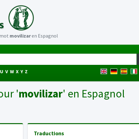
u mot
movilizar
en Espagnol
U
V
W
X
Y
Z
our '
movilizar
' en Espagnol
Traductions