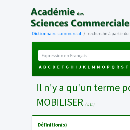
Dictionnaire commercial
recherche à partir d
A
B
C
D
E
F
G
H
I
J
K
L
M
N
O
P
Q
R
S
T
Il n'y a qu'un terme p
MOBILISER
(v. tr.)
Définition(s)