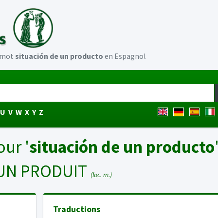
u mot
situación de un producto
en Espagnol
U
V
W
X
Y
Z
our '
situación de un producto
UN PRODUIT
(loc. m.)
Traductions