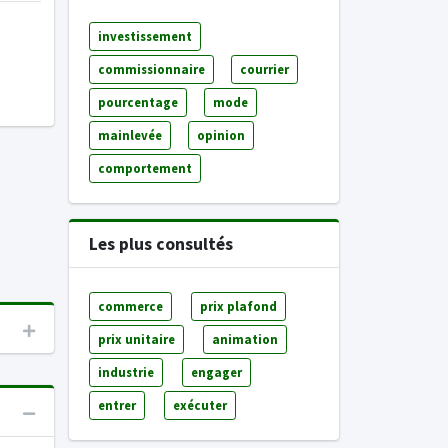
investissement
commissionnaire
courrier
pourcentage
mode
mainlevée
opinion
comportement
Les plus consultés
commerce
prix plafond
prix unitaire
animation
industrie
engager
entrer
exécuter