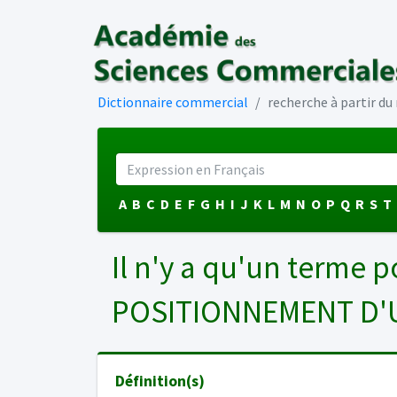
Dictionnaire commercial
recherche à partir d
A
B
C
D
E
F
G
H
I
J
K
L
M
N
O
P
Q
R
S
T
Il n'y a qu'un terme p
POSITIONNEMENT D'
Définition(s)