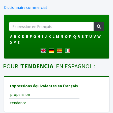
Dictionnaire commercial
A
B
C
D
E
F
G
H
I
J
K
L
M
N
O
P
Q
R
S
T
U
V
W
X
Y
Z
POUR '
TENDENCIA
' EN ESPAGNOL :
Expressions équivalentes en français
propension
tendance